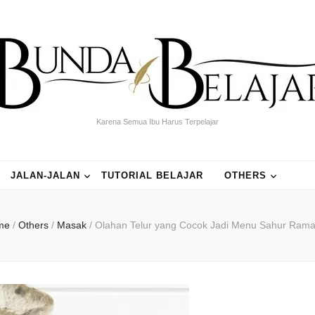
Karena Semua Ibu Harus Terpelajar
JALAN-JALAN
TUTORIAL BELAJAR
OTHERS
me
/
Others
/
Masak
/
Olahan Telur yang Cocok Jadi Menu Sahur Ram