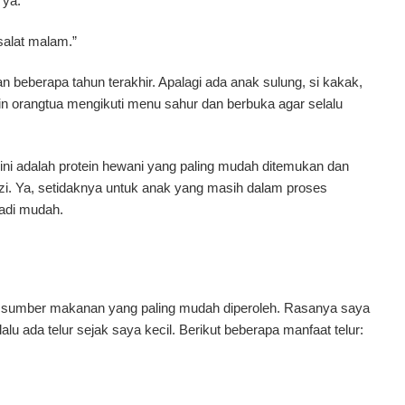
 ya.”
Cocok
Jadi
salat malam.”
Menu
Sahur
 beberapa tahun terakhir. Apalagi ada anak sulung, si kakak,
Ramadan
 orangtua mengikuti menu sahur dan berbuka agar selalu
 ini adalah protein hewani yang paling mudah ditemukan dan
zi. Ya, setidaknya untuk anak yang masih dalam proses
adi mudah.
ah sumber makanan yang paling mudah diperoleh. Rasanya saya
u ada telur sejak saya kecil. Berikut beberapa manfaat telur: