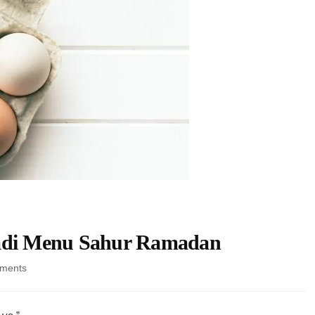
Jadi Menu Sahur Ramadan
on
ments
Olahan
Telur
yang