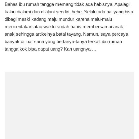
Bahas ibu rumah tangga memang tidak ada habisnya. Apalagi
Kegiat
kalau dialami dan dijalani sendiri, hehe. Selalu ada hal yang bisa
Ibu
Ruma
dibagi meski kadang maju mundur karena malu-malu
Tangg
menceritakan atau waktu sudah habis membersamai anak-
yang
anak sehingga artikelnya batal tayang. Namun, saya percaya
Bisa
banyak di luar sana yang bertanya-tanya terkait ibu rumah
Jadi
tangga kok bisa dapat uang? Kan uangnya …
Peluan
Cuan