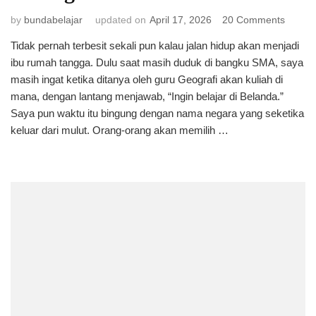
on
by
bundabelajar
updated on
April 17, 2026
20 Comments
Pelang
Tidak pernah terbesit sekali pun kalau jalan hidup akan menjadi
di
ibu rumah tangga. Dulu saat masih duduk di bangku SMA, saya
Balik
Rutinit
masih ingat ketika ditanya oleh guru Geografi akan kuliah di
sebaga
mana, dengan lantang menjawab, “Ingin belajar di Belanda.”
Ibu
Saya pun waktu itu bingung dengan nama negara yang seketika
Tiga
keluar dari mulut. Orang-orang akan memilih …
Anak