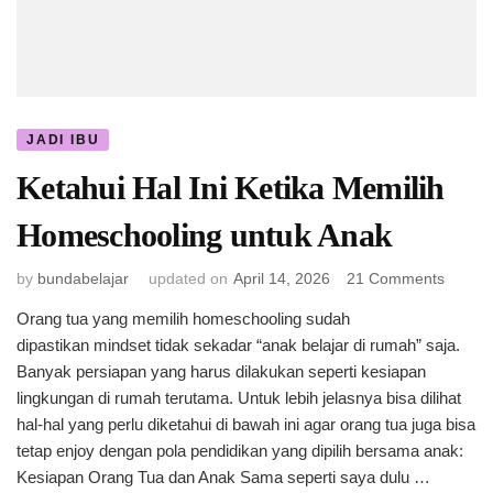
JADI IBU
Ketahui Hal Ini Ketika Memilih
Homeschooling untuk Anak
on
by
bundabelajar
updated on
April 14, 2026
21 Comments
Ketahu
Orang tua yang memilih homeschooling sudah
Hal
dipastikan mindset tidak sekadar “anak belajar di rumah” saja.
Ini
Ketika
Banyak persiapan yang harus dilakukan seperti kesiapan
Memili
lingkungan di rumah terutama. Untuk lebih jelasnya bisa dilihat
Homes
hal-hal yang perlu diketahui di bawah ini agar orang tua juga bisa
untuk
tetap enjoy dengan pola pendidikan yang dipilih bersama anak:
Anak
Kesiapan Orang Tua dan Anak Sama seperti saya dulu …