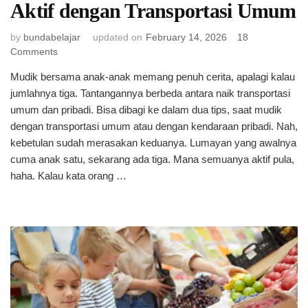
Aktif dengan Transportasi Umum
by
bundabelajar
updated on
February 14, 2026
18
on
Comments
Tips
Mudik bersama anak-anak memang penuh cerita, apalagi kalau
Mudik
jumlahnya tiga. Tantangannya berbeda antara naik transportasi
Bawa
Tiga
umum dan pribadi. Bisa dibagi ke dalam dua tips, saat mudik
Anak
dengan transportasi umum atau dengan kendaraan pribadi. Nah,
Aktif
kebetulan sudah merasakan keduanya. Lumayan yang awalnya
dengan
cuma anak satu, sekarang ada tiga. Mana semuanya aktif pula,
Transportasi
haha. Kalau kata orang …
Umum