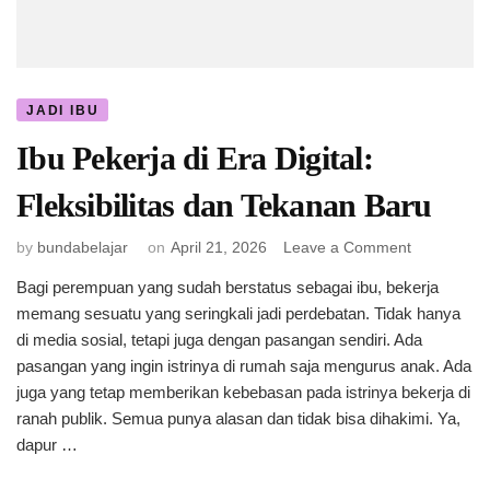
JADI IBU
Ibu Pekerja di Era Digital:
Fleksibilitas dan Tekanan Baru
on
by
bundabelajar
on
April 21, 2026
Leave a Comment
Ibu
Bagi perempuan yang sudah berstatus sebagai ibu, bekerja
Pekerja
memang sesuatu yang seringkali jadi perdebatan. Tidak hanya
di
Era
di media sosial, tetapi juga dengan pasangan sendiri. Ada
Digital:
pasangan yang ingin istrinya di rumah saja mengurus anak. Ada
Fleksibilitas
juga yang tetap memberikan kebebasan pada istrinya bekerja di
dan
ranah publik. Semua punya alasan dan tidak bisa dihakimi. Ya,
Tekanan
dapur …
Baru