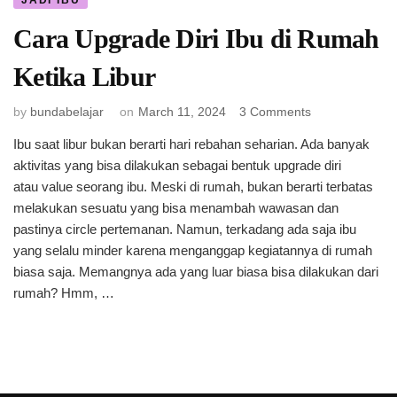
JADI IBU
Cara Upgrade Diri Ibu di Rumah
Ketika Libur
on
by
bundabelajar
on
March 11, 2024
3 Comments
Cara
Ibu saat libur bukan berarti hari rebahan seharian. Ada banyak
Upgrade
aktivitas yang bisa dilakukan sebagai bentuk upgrade diri
Diri
Ibu
atau value seorang ibu. Meski di rumah, bukan berarti terbatas
di
melakukan sesuatu yang bisa menambah wawasan dan
Rumah
pastinya circle pertemanan. Namun, terkadang ada saja ibu
Ketika
yang selalu minder karena menganggap kegiatannya di rumah
Libur
biasa saja. Memangnya ada yang luar biasa bisa dilakukan dari
rumah? Hmm, …