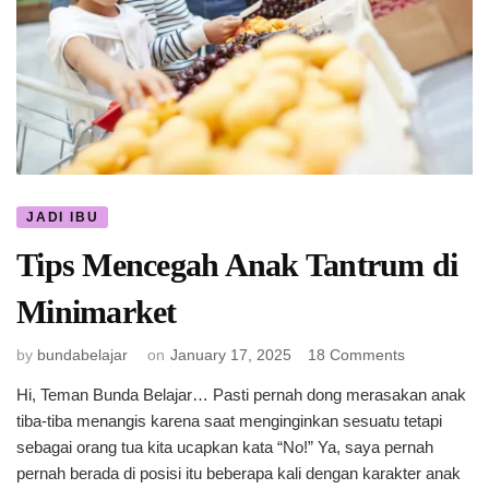
JADI IBU
Tips Mencegah Anak Tantrum di
Minimarket
on
by
bundabelajar
on
January 17, 2025
18 Comments
Tips
Hi, Teman Bunda Belajar… Pasti pernah dong merasakan anak
Mencegah
tiba-tiba menangis karena saat menginginkan sesuatu tetapi
Anak
Tantrum
sebagai orang tua kita ucapkan kata “No!” Ya, saya pernah
di
pernah berada di posisi itu beberapa kali dengan karakter anak