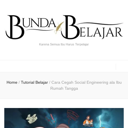
Karena Semua Ibu Harus Terpelajar
Home
/
Tutorial Belajar
/
Cara Cegah Social Engineering ala Ibu
Rumah Tangga