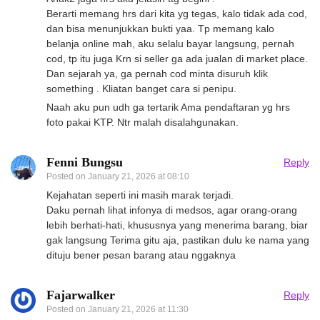
Berarti memang hrs dari kita yg tegas, kalo tidak ada cod,
dan bisa menunjukkan bukti yaa. Tp memang kalo
belanja online mah, aku selalu bayar langsung, pernah
cod, tp itu juga Krn si seller ga ada jualan di market place.
Dan sejarah ya, ga pernah cod minta disuruh klik
something . Kliatan banget cara si penipu.
Naah aku pun udh ga tertarik Ama pendaftaran yg hrs
foto pakai KTP. Ntr malah disalahgunakan.
Fenni Bungsu
Reply
Posted on
January 21, 2026 at 08:10
Kejahatan seperti ini masih marak terjadi.
Daku pernah lihat infonya di medsos, agar orang-orang
lebih berhati-hati, khususnya yang menerima barang, biar
gak langsung Terima gitu aja, pastikan dulu ke nama yang
dituju bener pesan barang atau nggaknya
Fajarwalker
Reply
Posted on
January 21, 2026 at 11:30