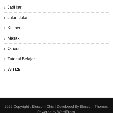
Jadi Istri
Jalan-Jalan
Kuliner
Masak
Others
Tutorial Belajar
Wisata
2026 Copyright
.
Blossom Chic | Developed By
Blossom Themes
.
Powered by
WordPress
.