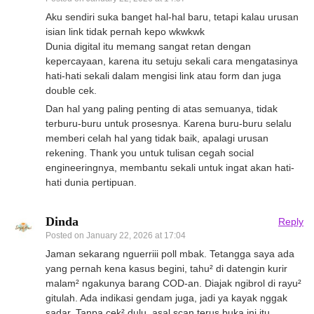
Aku sendiri suka banget hal-hal baru, tetapi kalau urusan
isian link tidak pernah kepo wkwkwk
Dunia digital itu memang sangat retan dengan
kepercayaan, karena itu setuju sekali cara mengatasinya
hati-hati sekali dalam mengisi link atau form dan juga
double cek.
Dan hal yang paling penting di atas semuanya, tidak
terburu-buru untuk prosesnya. Karena buru-buru selalu
memberi celah hal yang tidak baik, apalagi urusan
rekening. Thank you untuk tulisan cegah social
engineeringnya, membantu sekali untuk ingat akan hati-
hati dunia pertipuan.
Dinda
Reply
Posted on
January 22, 2026 at 17:04
Jaman sekarang nguerriii poll mbak. Tetangga saya ada
yang pernah kena kasus begini, tahu² di datengin kurir
malam² ngakunya barang COD-an. Diajak ngibrol di rayu²
gitulah. Ada indikasi gendam juga, jadi ya kayak nggak
sadar. Tanpa cek² dulu, asal scan terus buka ini itu.