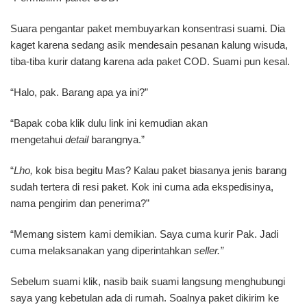
Enginee
ala
Suara pengantar paket membuyarkan konsentrasi suami. Dia
Ibu
kaget karena sedang asik mendesain pesanan kalung wisuda,
Rumah
tiba-tiba kurir datang karena ada paket COD. Suami pun kesal.
Tangga
“Halo, pak. Barang apa ya ini?”
“Bapak coba klik dulu link ini kemudian akan
mengetahui
detail
barangnya.”
“
Lho,
kok bisa begitu Mas? Kalau paket biasanya jenis barang
sudah tertera di resi paket. Kok ini cuma ada ekspedisinya,
nama pengirim dan penerima?”
“Memang sistem kami demikian. Saya cuma kurir Pak. Jadi
cuma melaksanakan yang diperintahkan
seller.”
Sebelum suami klik, nasib baik suami langsung menghubungi
saya yang kebetulan ada di rumah. Soalnya paket dikirim ke