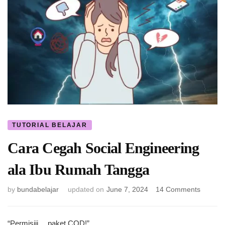
TUTORIAL BELAJAR
Cara Cegah Social Engineering
ala Ibu Rumah Tangga
on
by
bundabelajar
updated on
June 7, 2024
14 Comments
Cara
Cegah
Social
“Permisiii… paket COD!”