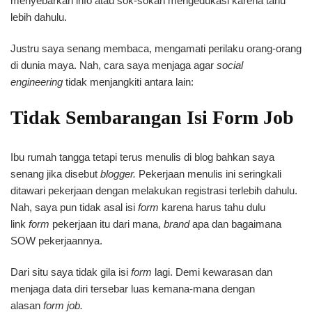
menyebarkan info atau sok-sokan mengedukasi karena tahu
lebih dahulu.
Justru saya senang membaca, mengamati perilaku orang-orang
di dunia maya. Nah, cara saya menjaga agar
social
engineering
tidak menjangkiti antara lain:
Tidak Sembarangan Isi Form Job
Ibu rumah tangga tetapi terus menulis di blog bahkan saya
senang jika disebut
blogger.
Pekerjaan menulis ini seringkali
ditawari pekerjaan dengan melakukan registrasi terlebih dahulu.
Nah, saya pun tidak asal isi
form
karena harus tahu dulu
link
form
pekerjaan itu dari mana,
brand
apa dan bagaimana
SOW pekerjaannya.
Dari situ saya tidak gila isi
form
lagi. Demi kewarasan dan
menjaga data diri tersebar luas kemana-mana dengan
alasan
form job.