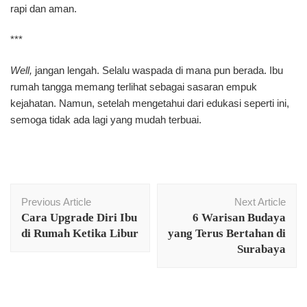
rapi dan aman.
***
Well,
jangan lengah. Selalu waspada di mana pun berada. Ibu
rumah tangga memang terlihat sebagai sasaran empuk
kejahatan. Namun, setelah mengetahui dari edukasi seperti ini,
semoga tidak ada lagi yang mudah terbuai.
Post
Previous Article
Next Article
Navigation
Cara Upgrade Diri Ibu
6 Warisan Budaya
di Rumah Ketika Libur
yang Terus Bertahan di
Surabaya