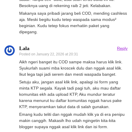
Besoknya uang di rekening raib 2 jeti. Kelabakan.
Makanya saya pribadi jarang beli COD, mending cashless
aja. Meski begitu kudu tetep waspada sama modus²
beginian. Kudu tetep fokus merhatiin paket yang
dipegang.
Lala
Reply
Posted on
January 22, 2026 at 20:31
Aikh ngeri banget itu COD sampe maksa harus klik link.
Syukurlah suami mba kroscek dulu dan nggak asal klik.
Ikut lega tapi jadi serem dan mesti waspada banget.
Setuju aku, jangan asal klik link, apalagi isi form yang
minta KTP segala. Kayak tadi pagi tuh, aku mau daftar
komunitas ekh ada upload KTP, Aku mundur teratur
karena menurut ku daftar komunitas nggak harus pake
KTP, menyeramkan takut data di salah gunakan.
Emang kudu teliti dan nggak mudah klik ya di era penipu
makin canggih. Makasih lho udah ngingetin kita-kita
blogger supaya nggak asal klik link dan isi form.