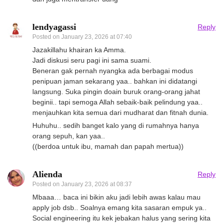
lendyagassi
Reply
Posted on
January 23, 2026 at 07:40
Jazakillahu khairan ka Amma.
Jadi diskusi seru pagi ini sama suami.
Beneran gak pernah nyangka ada berbagai modus
penipuan jaman sekarang yaa.. bahkan ini didatangi
langsung. Suka pingin doain buruk orang-orang jahat
beginii.. tapi semoga Allah sebaik-baik pelindung yaa..
menjauhkan kita semua dari mudharat dan fitnah dunia.
Huhuhu.. sedih banget kalo yang di rumahnya hanya
orang sepuh, kan yaa..
((berdoa untuk ibu, mamah dan papah mertua))
Alienda
Reply
Posted on
January 23, 2026 at 08:37
Mbaaa… baca ini bikin aku jadi lebih awas kalau mau
apply job dsb.. Soalnya emang kita sasaran empuk ya..
Social engineering itu kek jebakan halus yang sering kita