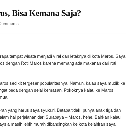
os, Bisa Kemana Saja?
on
Comments
Bawa
Anak
Liburan
ke
Maros,
apa tempat wisata menjadi viral dan letaknya di kota Maros. Saya
Bisa
Maros dengan Roti Maros karena memang ada makanan dari roti
Kemana
Saja?
aros sedikit tergeser popularitasnya. Namun, kalau saya mudik ke
angat beda dengan selai kemasan. Pokoknya kalau ke Maros,
emua.
ah yang harus saya syukuri. Betapa tidak, punya anak tiga dan
lam hal perjalanan dari Surabaya – Maros, hehe. Bahkan kalau
aysia masih lebih murah dibandingkan ke kota kelahiran saya.