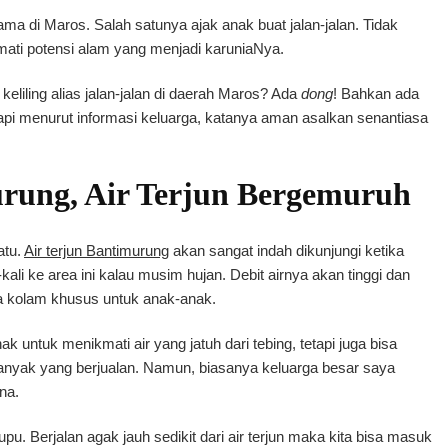
a di Maros. Salah satunya ajak anak buat jalan-jalan. Tidak
mati potensi alam yang menjadi karuniaNya.
eliling alias jalan-jalan di daerah Maros? Ada
dong
! Bahkan ada
api menurut informasi keluarga, katanya aman asalkan senantiasa
rung, Air Terjun Bergemuruh
atu.
Air terjun Bantimurung
akan sangat indah dikunjungi ketika
ali ke area ini kalau musim hujan. Debit airnya akan tinggi dan
da kolam khusus untuk anak-anak.
k untuk menikmati air yang jatuh dari tebing, tetapi juga bisa
anyak yang berjualan. Namun, biasanya keluarga besar saya
na.
u. Berjalan agak jauh sedikit dari air terjun maka kita bisa masuk