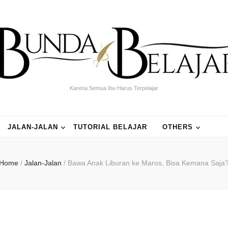
Karena Semua Ibu Harus Terpelajar
JALAN-JALAN
TUTORIAL BELAJAR
OTHERS
Home
/
Jalan-Jalan
/
Bawa Anak Liburan ke Maros, Bisa Kemana Saja